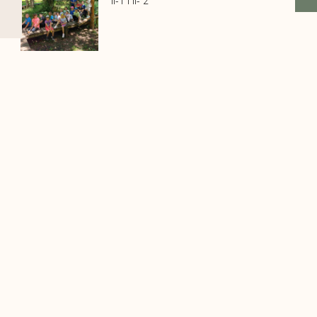
II-1 i II- 2
Kontakti
A
: Viteška 6, 71000 Sarajevo, Bosna i Hercegovina
T
: +387 33 780 020
E
: os.bs@bih.net.ba