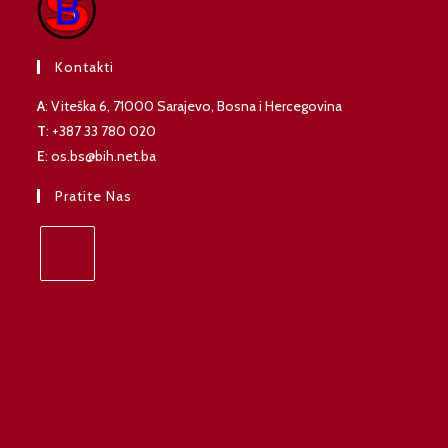
Kontakti
A
: Viteška 6, 71000 Sarajevo, Bosna i Hercegovina
T
: +387 33 780 020
E
: os.bs@bih.net.ba
Pratite Nas