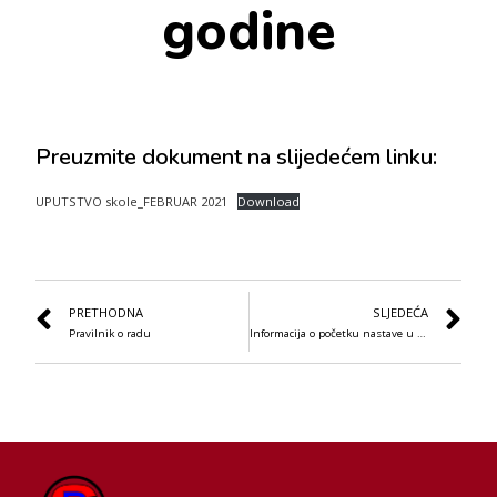
godine
Preuzmite dokument na slijedećem linku:
UPUTSTVO skole_FEBRUAR 2021
Download
PRETHODNA
SLJEDEĆA
Pravilnik o radu
Informacija o početku nastave u drugom polugodištu školske 2020/2021.godine