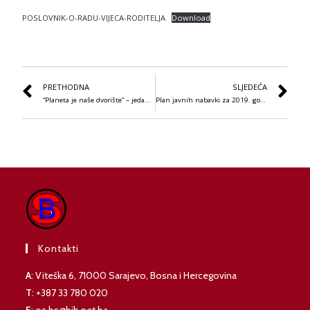
POSLOVNIK-O-RADU-VIJECA-RODITELJA
Download
PRETHODNA
SLJEDEĆA
“Planeta je naše dvorište” – jedan od uspješnih projekata u nizu
Plan javnih nabavki za 2019. godinu
Kontakti
A
: Viteška 6, 71000 Sarajevo, Bosna i Hercegovina
T
: +387 33 780 020