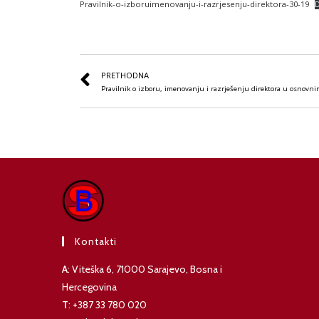
Pravilnik-o-izboruimenovanju-i-razrjesenju-direktora-30-19
PRETHODNA
Pravilnik o izboru, imenovanju i razrješenju direktora u osnovn
Kontakti
A
: Viteška 6, 71000 Sarajevo, Bosna i
Hercegovina
T
: +387 33 780 020