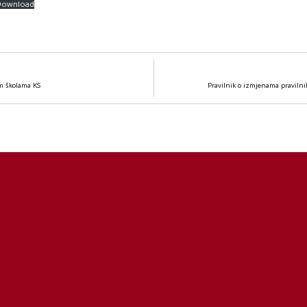
Download
im školama KS
Pravilnik o izmjenama pravilni