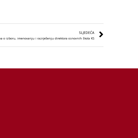
SLJEDEĆA
ka o izboru, imenovanju i razrješenju direktora osnovnih škola KS