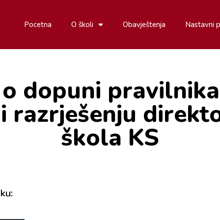
Pocetna
O školi
Obavještenja
Nastavni 
 o dopuni pravilnika
i razrješenju direkt
škola KS
ku: