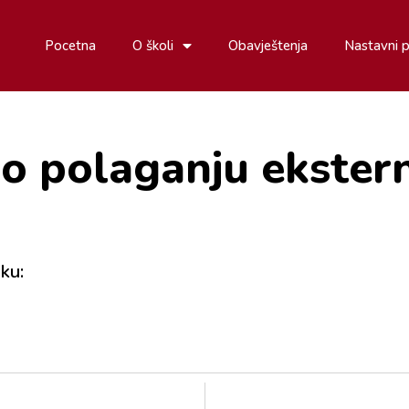
Pocetna
O školi
Obavještenja
Nastavni 
 o polaganju ekste
ku: