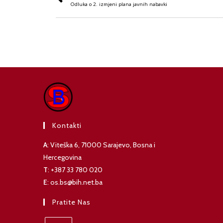
Odluka o 2. izmjeni plana javnih nabavki
Kontakti
A
: Viteška 6, 71000 Sarajevo, Bosna i
Hercegovina
T
: +387 33 780 020
E
: os.bs@bih.net.ba
Pratite Nas