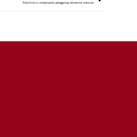
Pravilnik o izmjenama polaganja eksterne mature