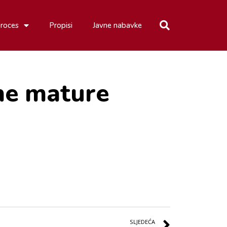
proces
Propisi
Javne nabavke
rne mature
SLJEDEĆA