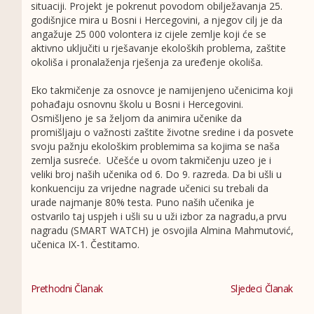
situaciji. Projekt je pokrenut povodom obilježavanja 25.
godišnjice mira u Bosni i Hercegovini, a njegov cilj je da
angažuje 25 000 volontera iz cijele zemlje koji će se
aktivno uključiti u rješavanje ekoloških problema, zaštite
okoliša i pronalaženja rješenja za uređenje okoliša.
Eko takmičenje za osnovce je namijenjeno učenicima koji
pohađaju osnovnu školu u Bosni i Hercegovini.
Osmišljeno je sa željom da animira učenike da
promišljaju o važnosti zaštite životne sredine i da posvete
svoju pažnju ekološkim problemima sa kojima se naša
zemlja susreće. Učešće u ovom takmičenju uzeo je i
veliki broj naših učenika od 6. Do 9. razreda. Da bi ušli u
konkuenciju za vrijedne nagrade učenici su trebali da
urade najmanje 80% testa. Puno naših učenika je
ostvarilo taj uspjeh i ušli su u uži izbor za nagradu,a prvu
nagradu (SMART WATCH) je osvojila Almina Mahmutović,
učenica IX-1. Čestitamo.
Prethodni Članak
Sljedeci Članak