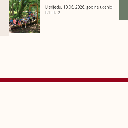
U srijedu, 10.06. 2026. godine učenici
II-1 i II- 2
Kontakti
A
: Viteška 6, 71000 Sarajevo, Bosna i Hercegovina