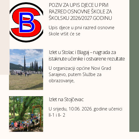
POZIV ZA UPIS DJECE U PRVI
RAZRED OSNOVNE ŠKOLE ZA
ŠKOLSKU 2026/2027.GODINU
Upis djece u prvi razred osnovne
škole vršit će se
Izlet u Stolac i Blagaj – nagrada za
istaknute učenike i ostvarene rezultate
U organizaciji općine Novi Grad
Sarajevo, putem Službe za
obrazovanje,
Izlet na Stojčevac
U srijedu, 10.06. 2026. godine učenici
II-1 i II- 2