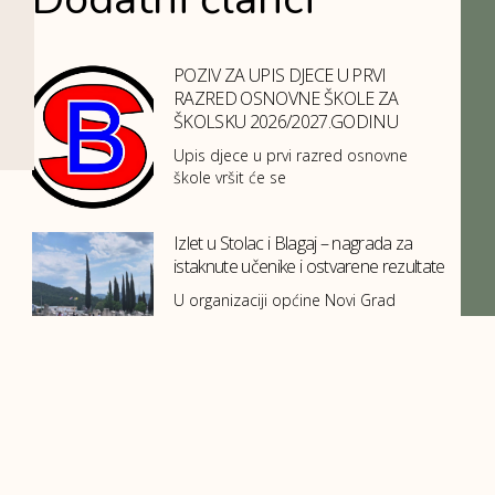
POZIV ZA UPIS DJECE U PRVI
RAZRED OSNOVNE ŠKOLE ZA
ŠKOLSKU 2026/2027.GODINU
Upis djece u prvi razred osnovne
škole vršit će se
Izlet u Stolac i Blagaj – nagrada za
istaknute učenike i ostvarene rezultate
U organizaciji općine Novi Grad
Sarajevo, putem Službe za
obrazovanje,
Izlet na Stojčevac
U srijedu, 10.06. 2026. godine učenici
II-1 i II- 2