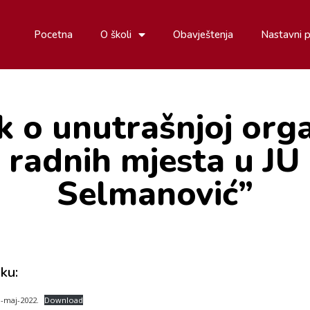
Pocetna
O školi
Obavještenja
Nastavni 
k o unutrašnjoj organ
ji radnih mjesta u J
Selmanović”
ku:
a-maj-2022.
Download