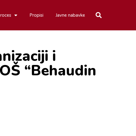
proces
Propisi
Javne nabavke
izaciji i
U OŠ “Behaudin