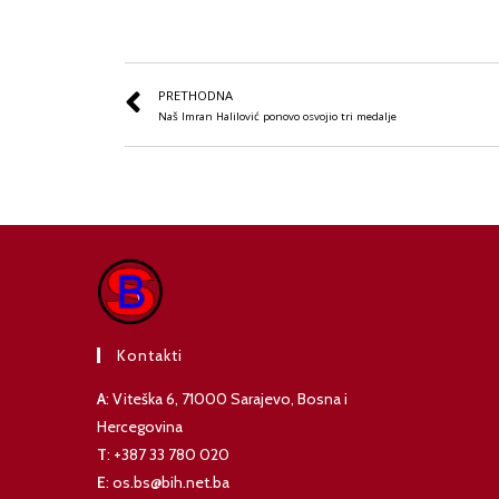
PRETHODNA
Naš Imran Halilović ponovo osvojio tri medalje
Kontakti
A
: Viteška 6, 71000 Sarajevo, Bosna i
Hercegovina
T
: +387 33 780 020
E
: os.bs@bih.net.ba