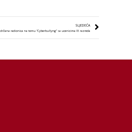
SLJEDEĆA
držana radionica na temu “Cyberbullyng” sa ucenicima IX razreda