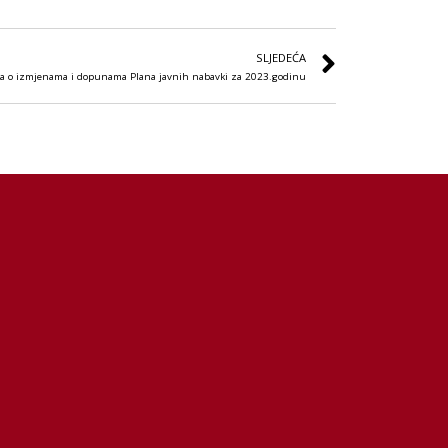
SLJEDEĆA
a o izmjenama i dopunama Plana javnih nabavki za 2023.godinu