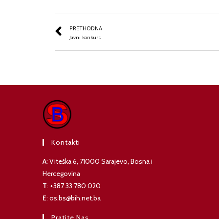
PRETHODNA
Javni konkurs
Kontakti
A
: Viteška 6, 71000 Sarajevo, Bosna i
Hercegovina
T
: +387 33 780 020
E
: os.bs@bih.net.ba
Pratite Nas