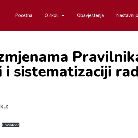
Pocetna
O školi
Obavještenja
Nastavni 
zmjenama Pravilnika
i i sistematizaciji ra
ku:
Download