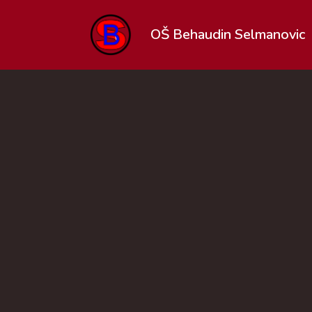
OŠ Behaudin Selmanovic