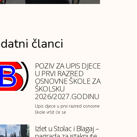
datni članci
POZIV ZA UPIS DJECE
U PRVI RAZRED
OSNOVNE ŠKOLE ZA
ŠKOLSKU
2026/2027.GODINU
Upis djece u prvi razred osnovne
škole vršit će se
Izlet u Stolac i Blagaj –
nagrada za istaknute