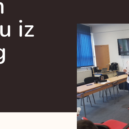
m
u iz
g