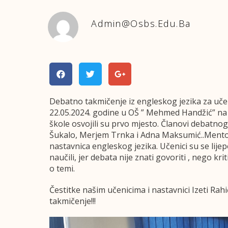
Admin@osbs.edu.ba
Debatno takmičenje iz engleskog jezika za učen
22.05.2024. godine u OŠ ” Mehmed Handžić” na 
škole osvojili su prvo mjesto. Članovi debatnog t
Šukalo, Merjem Trnka i Adna Maksumić..Mentor 
nastavnica engleskog jezika. Učenici su se lij
naučili, jer debata nije znati govoriti , nego kri
o temi.
Čestitke našim učenicima i nastavnici Izeti Rah
takmičenje!!!