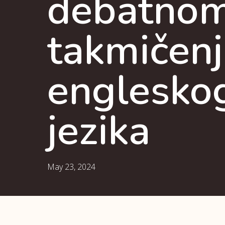
debatno
takmičenj
englesko
jezika
May 23, 2024