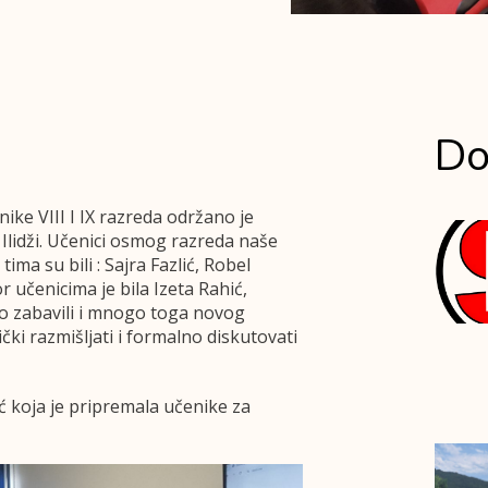
Do
ike VIII I IX razreda održano je
Ilidži. Učenici osmog razreda naše
ima su bili : Sajra Fazlić, Robel
učenicima je bila Izeta Rahić,
epo zabavili i mnogo toga novog
tički razmišljati i formalno diskutovati
ić koja je pripremala učenike za