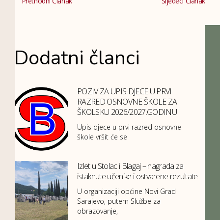
Prethodni Članak
Sljedeci Članak
Dodatni članci
POZIV ZA UPIS DJECE U PRVI
RAZRED OSNOVNE ŠKOLE ZA
ŠKOLSKU 2026/2027.GODINU
Upis djece u prvi razred osnovne
škole vršit će se
Izlet u Stolac i Blagaj – nagrada za
istaknute učenike i ostvarene rezultate
U organizaciji općine Novi Grad
Sarajevo, putem Službe za
obrazovanje,