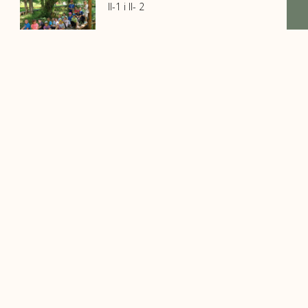
II-1 i II- 2
Kontakti
A
: Viteška 6, 71000 Sarajevo, Bosna i Hercegovina
T
: +387 33 780 020
E
: os.bs@bih.net.ba