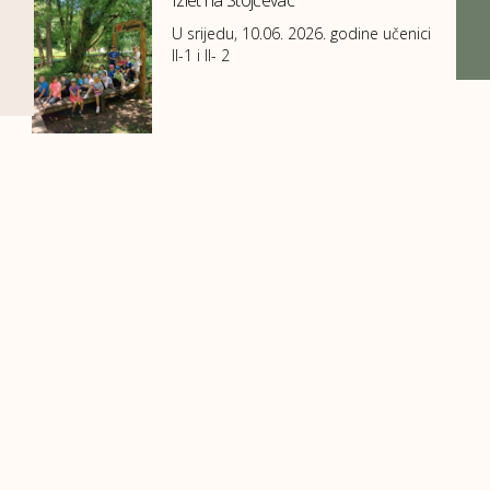
Izlet na Stojčevac
U srijedu, 10.06. 2026. godine učenici
II-1 i II- 2
Kontakti
A
: Viteška 6, 71000 Sarajevo, Bosna i Hercegovina