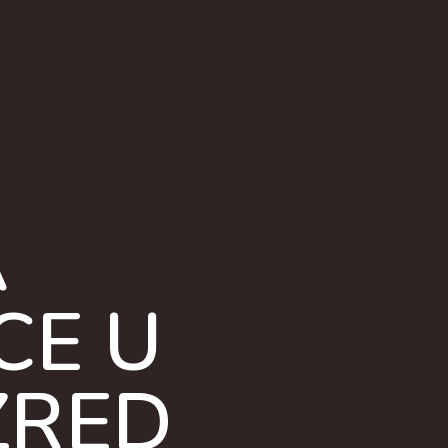
A
CE U
ZRED