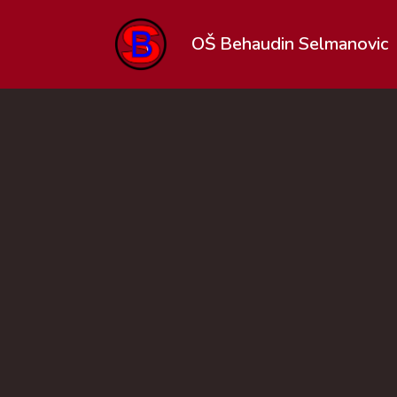
OŠ Behaudin Selmanovic