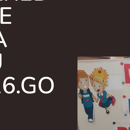
E
A
U
26.GO