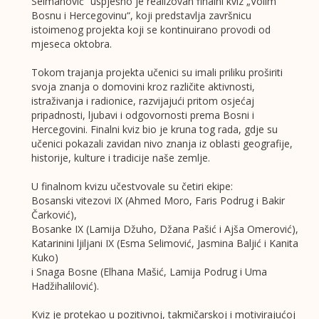
Selmanović“ uspješno je realizovan finalni kviz „Volim
Bosnu i Hercegovinu“, koji predstavlja završnicu
istoimenog projekta koji se kontinuirano provodi od
mjeseca oktobra.
Tokom trajanja projekta učenici su imali priliku proširiti
svoja znanja o domovini kroz različite aktivnosti,
istraživanja i radionice, razvijajući pritom osjećaj
pripadnosti, ljubavi i odgovornosti prema Bosni i
Hercegovini. Finalni kviz bio je kruna tog rada, gdje su
učenici pokazali zavidan nivo znanja iz oblasti geografije,
historije, kulture i tradicije naše zemlje.
U finalnom kvizu učestvovale su četiri ekipe:
Bosanski vitezovi IX (Ahmed Moro, Faris Podrug i Bakir
Čarković),
Bosanke IX (Lamija Džuho, Džana Pašić i Ajša Omerović),
Katarinini ljiljani IX (Esma Selimović, Jasmina Baljić i Kanita
Kuko)
i Snaga Bosne (Elhana Mašić, Lamija Podrug i Uma
Hadžihalilović).
Kviz je protekao u pozitivnoj, takmičarskoj i motivirajućoj