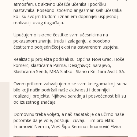
atmosferi, uz aktivno učešće učenika i podršku
nastavnika. Posebno ističemo angažman svih učesnika
koji su svojim trudom i znanjem doprinijeli uspješnoj
realizaciji ovog događaja.
Upućujemo iskrene čestitke svim učesnicima na
pokazanom znanju, trudu i zalaganju, a posebno
čestitamo pobjedničkoj ekipi na ostvarenom uspjehu.
Realizaciju projekta podržali su: Općina Novi Grad, Hoše
komerc, slastičarna Palma, Design&QC Sarajevo,
Slastičarna Sendi, MBA Slatko i Slano i Knjižara Avdić 3A.
Ovom prilikom zahvaljujemo se svim kolegama koji su na
bilo koji način podržali naše aktivnosti i doprinijeli
realizaciji projekta. Njihova saradnja i posvećenost bili su
od izuzetnog značaja.
Domovinu treba voljeti, a naš zadatak je da učimo naše
potomke da je vole, poštuju i čuvaju. Tim projekta:
Imamović Nermin, Vileš-Šipo Semina i Imamović Elvira