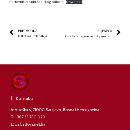
Poslovnik o radu Školskog odbora
Download
PRETHODNA
SLJEDEĆA
KULTURA SJEĆANJA
Odluka o izmjenama i dopunama Plana javnih nabavki za 2026
Kontakti
A
: Viteška 6, 71000 Sarajevo, Bosna i Hercegovina
T
: +387 33 780 020
E
: os.bs@bih.net.ba