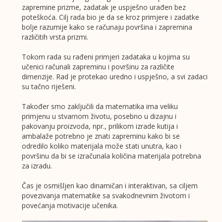
zapremine prizme, zadatak je uspješno urađen bez
poteškoća. Cilj rada bio je da se kroz primjere i zadatke
bolje razumije kako se računaju površina i zapremina
različitih vrsta prizmi.
Tokom rada su rađeni primjeri zadataka u kojima su
učenici računali zapreminu i površinu za različite
dimenzije. Rad je protekao uredno i uspješno, a svi zadaci
su tačno riješeni.
Također smo zaključili da matematika ima veliku
primjenu u stvarnom životu, posebno u dizajnu i
pakovanju proizvoda, npr., prilikom izrade kutija i
ambalaže potrebno je znati zapreminu kako bi se
odredilo koliko materijala može stati unutra, kao i
površinu da bi se izračunala količina materijala potrebna
za izradu.
Čas je osmišljen kao dinamičan i interaktivan, sa ciljem
povezivanja matematike sa svakodnevnim životom i
povećanja motivacije učenika.