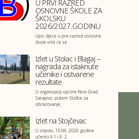
U PRVI RAZRED
OSNOVNE ŠKOLE ZA
ŠKOLSKU
2026/2027.GODINU
Upis djece u prvi razred osnovne
škole vršit će se
Izlet u Stolac i Blagaj –
nagrada za istaknute
učenike i ostvarene
rezultate
U organizaciji općine Novi Grad
Sarajevo, putem Službe za
obrazovanje,
Izlet na Stojčevac
U srijedu, 10.06. 2026. godine
učenici II-1 i II- 2