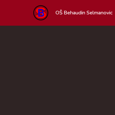
OŠ Behaudin Selmanovic