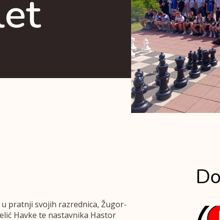
let
Do
 u pratnji svojih razrednica, Žugor-
Velić Havke te nastavnika Hastor