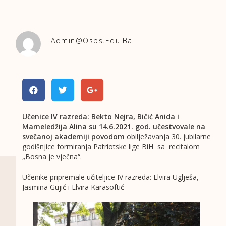
Admin@osbs.edu.ba
Učenice IV razreda: Bekto Nejra, Bičić Anida i
Mameledžija Alina su 14.6.2021.
god. učestvovale na
svečanoj akademiji povodom
obilježavanja 30. jubilarne
godišnjice formiranja Patriotske lige BiH sa
recitalom
„Bosna je vječna“.
Učenike pripremale učiteljice IV razreda: Elvira Uglješa,
Jasmina Gujić i Elvira Karasoftić