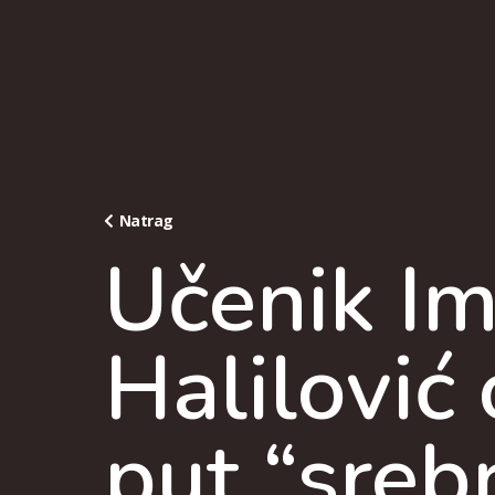
Natrag
Učenik I
Halilović 
put “srebr