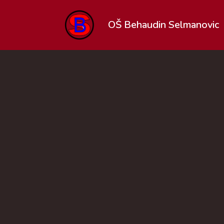
OŠ Behaudin Selmanovic