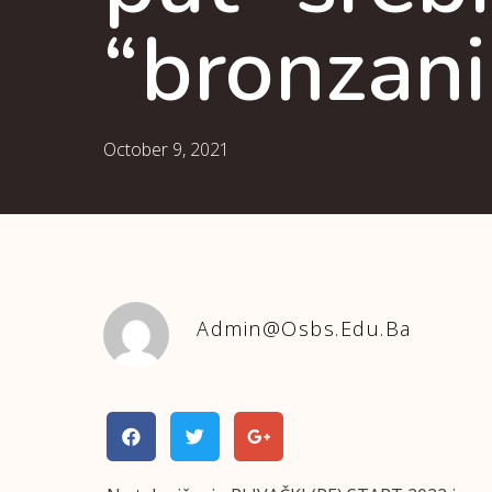
“bronzani
October 9, 2021
Admin@osbs.edu.ba