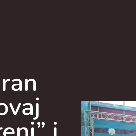
mran
ovaj
eni” i