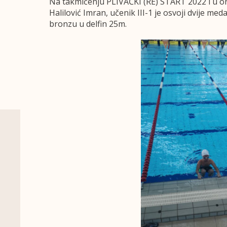
Na takmičenju PLIVAČKI (RE) START 2022 i u org
Halilović Imran, učenik III-1 je osvoji dvije med
bronzu u delfin 25m.