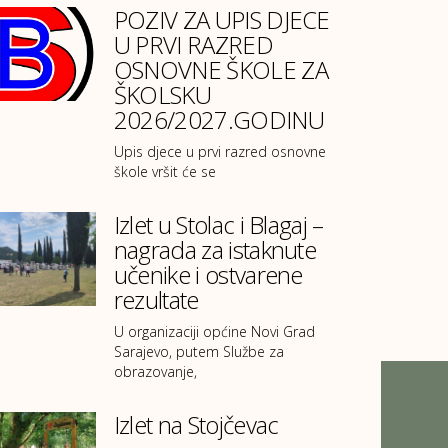
POZIV ZA UPIS DJECE
U PRVI RAZRED
OSNOVNE ŠKOLE ZA
ŠKOLSKU
2026/2027.GODINU
Upis djece u prvi razred osnovne
škole vršit će se
Izlet u Stolac i Blagaj –
nagrada za istaknute
učenike i ostvarene
rezultate
U organizaciji općine Novi Grad
Sarajevo, putem Službe za
obrazovanje,
Izlet na Stojčevac