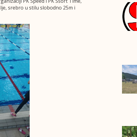
anizaciji PK Speed i PK Sšort Time,
alje, srebro u stilu slobodno 25m i