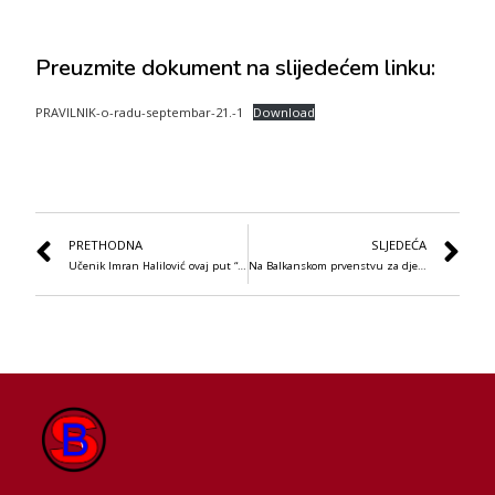
Preuzmite dokument na slijedećem linku:
PRAVILNIK-o-radu-septembar-21.-1
Download
PRETHODNA
SLJEDEĆA
Učenik Imran Halilović ovaj put “srebreni” i “bronzani”
Na Balkanskom prvenstvu za djecu i seniore 2021. naše učenice Emina i Dalal osvojile sjajno 3. mjesto