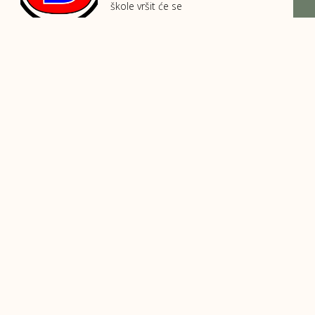
škole vršit će se
Izlet u Stolac i Blagaj – nagrada za
istaknute učenike i ostvarene rezultate
U organizaciji općine Novi Grad
Sarajevo, putem Službe za
obrazovanje,
Izlet na Stojčevac
U srijedu, 10.06. 2026. godine učenici
II-1 i II- 2