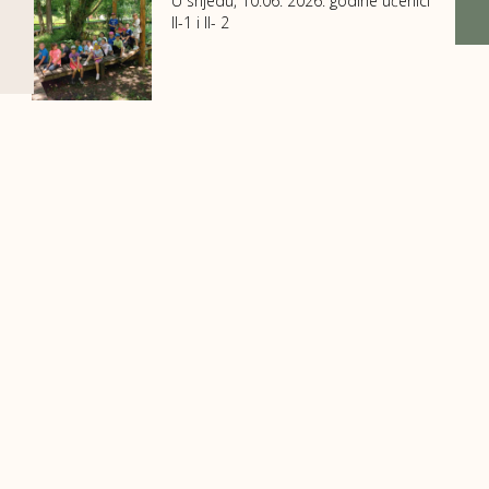
U srijedu, 10.06. 2026. godine učenici
II-1 i II- 2
Kontakti
A
: Viteška 6, 71000 Sarajevo, Bosna i Hercegovina
T
: +387 33 780 020