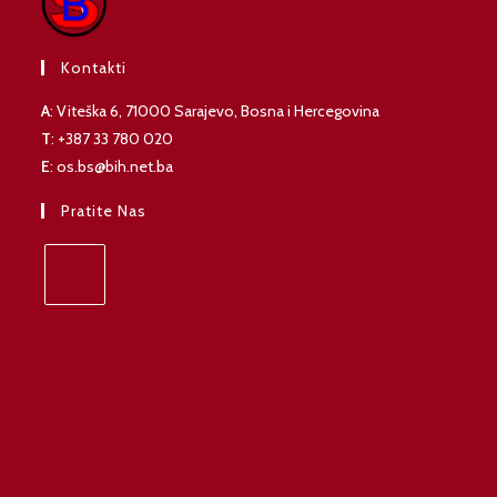
Kontakti
A
: Viteška 6, 71000 Sarajevo, Bosna i Hercegovina
T
: +387 33 780 020
E
: os.bs@bih.net.ba
Pratite Nas