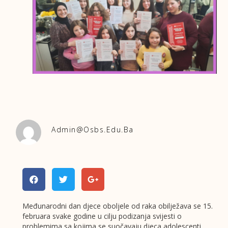
Admin@osbs.edu.ba
Međunarodni dan djece oboljele od raka obilježava se 15.
februara svake godine u cilju podizanja svijesti o
problemima sa kojima se suočavaju djeca adolescenti