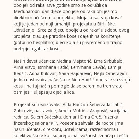
oboljeli od raka. Ove godine smo se odlučili da
Međunarodni dan djece oboljele od raka obilježimo
direktnim učešćem u projektu ,,Moja kosa tvoja kosa’’
koji je jedan od najhumanijih projekata u BiH i šire.
Udruženje ,,Srce za djecu oboljelu od raka’’ u sklopu ovog
projekta izrađuje prirodne kose i daje ih na korištenje
(potpuno besplatno) djeci koja su privremeno ili trajno
pretrpjela gubitak kose.
Naših devet učenica: Medina Majstorić, Erna Sirbubalo,
Alina Rizvo, Ismihana Tatlić, Lemmana Čavčić, Lamija
Redžić, Adna Kulovac, Saira Hajdarević, Nejla Omeragić i
jedna nastavnica naše škole Aida Hadžić donirale su svoju
kosu i na taj način pomogle da se barem na tren vrate
osmijesi i uljepšaju dječija lica.
Projekat su realizovale: Aida Hadžić i Šeherzada Tahić
Zahirović, nastavnice, Amela Muftić – Arapović, socijalna
radnica, Salem Sućeska, domar i Elma Oruč, frizerka
frizerskog salona ’’KF’’. Posebna zahvala ide roditeljima
naših učenica, direktoru, učiteljicama, razrednicima i
kolektivu škole koji su prepoznali važnost i značaj učešča