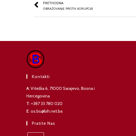
PRETHODNA
OBRAZOVANJE PROTIV KORUPCIJE
Kontakti
A
: Viteška 6, 71000 Sarajevo, Bosna i
Hercegovina
T
: +387 33 780 020
E
: os.bs@bih.net.ba
Pratite Nas