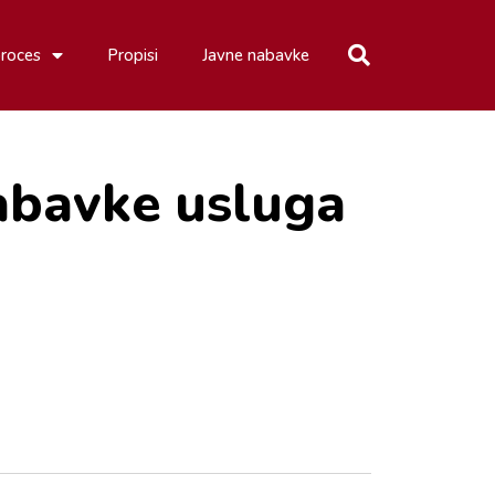
proces
Propisi
Javne nabavke
abavke usluga