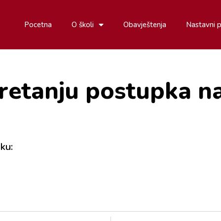
Pocetna
O školi
Obavještenja
Nastavni 
retanju postupka n
ku: