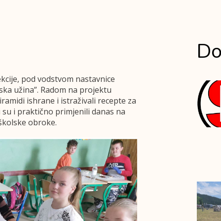
Do
ekcije, pod vodstvom nastavnice
olska užina”. Radom na projektu
ramidi ishrane i istraživali recepte za
i su i praktično primjenili danas na
 školske obroke.