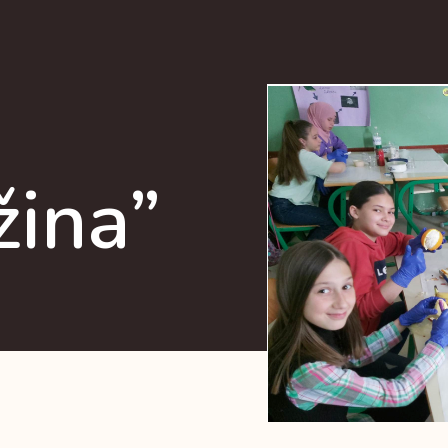
žina”