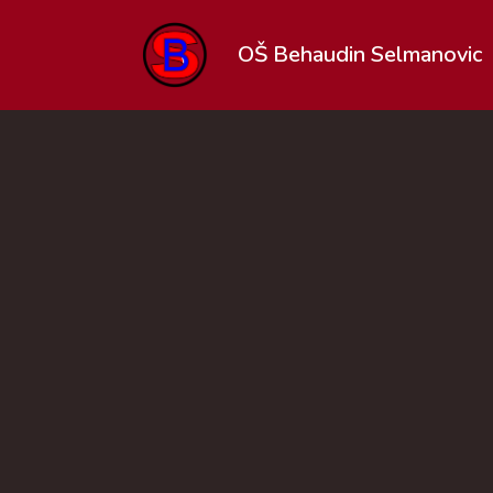
OŠ Behaudin Selmanovic