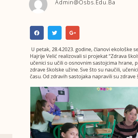
Admin@osbs.edu.ba
U petak, 28.4.2023. godine, članovi ekološke s
Hajrije Velić realizovali si projekat “Zdrava šk
učenici su učili o osnovnim sastojcima hrane, pi
zdrave školske užine. Sve što su naučili, učenic
času. Od zdravih sastojaka napravili su zdrave