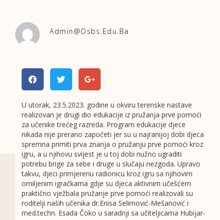
Admin@osbs.edu.ba
U utorak, 23.5.2023. godine u okviru terenske nastave
realizovan je drugi dio edukacije iz pružanja prve pomoći
za učenike trećeg razreda. Program edukacije djece
nikada nije prerano započeti jer su u najranijoj dobi djeca
spremna primiti prva znanja o pružanju prve pomoći kroz
igru, a u njihovu svijest je u toj dobi nužno ugraditi
potrebu brige za sebe i druge u slučaju nezgoda. Upravo
takvu, djeci primjerenu radionicu kroz igru sa njihovim
omiljenim igračkama gdje su djeca aktivnim učešćem
praktično vježbala pružanje prve pomoći realizovali su
roditelji naših učenika dr.Enisa Selimović-Mešanović i
med.techn. Esada Čoko u saradnji sa učiteljicama Hubijar-