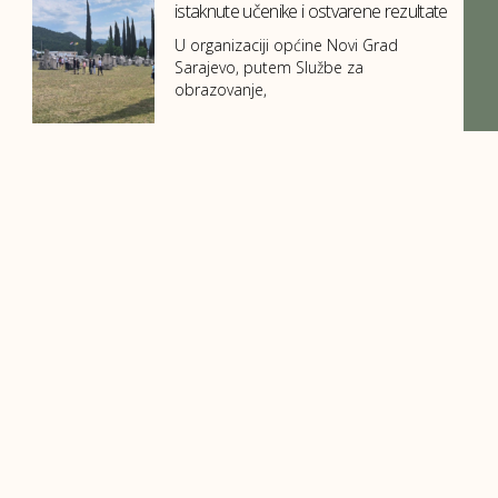
istaknute učenike i ostvarene rezultate
U organizaciji općine Novi Grad
Sarajevo, putem Službe za
obrazovanje,
Izlet na Stojčevac
U srijedu, 10.06. 2026. godine učenici
II-1 i II- 2