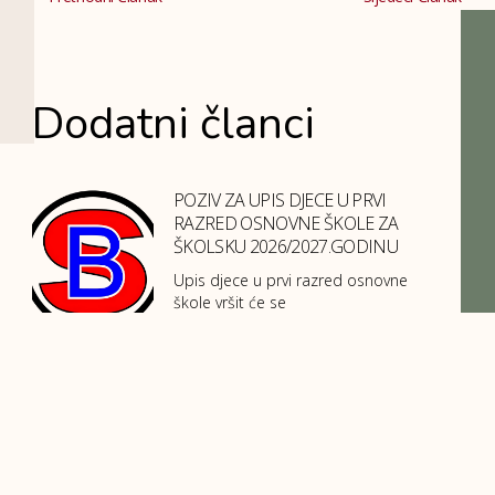
Dodatni članci
POZIV ZA UPIS DJECE U PRVI
RAZRED OSNOVNE ŠKOLE ZA
ŠKOLSKU 2026/2027.GODINU
Upis djece u prvi razred osnovne
škole vršit će se
Izlet u Stolac i Blagaj – nagrada za
istaknute učenike i ostvarene rezultate
U organizaciji općine Novi Grad
Sarajevo, putem Službe za
obrazovanje,