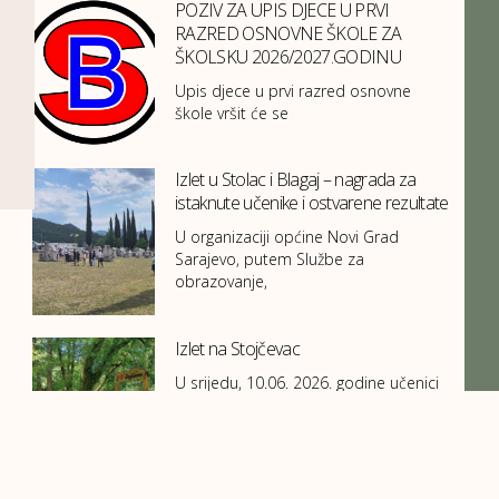
POZIV ZA UPIS DJECE U PRVI
RAZRED OSNOVNE ŠKOLE ZA
ŠKOLSKU 2026/2027.GODINU
Upis djece u prvi razred osnovne
škole vršit će se
Izlet u Stolac i Blagaj – nagrada za
istaknute učenike i ostvarene rezultate
U organizaciji općine Novi Grad
Sarajevo, putem Službe za
obrazovanje,
Izlet na Stojčevac
U srijedu, 10.06. 2026. godine učenici
II-1 i II- 2