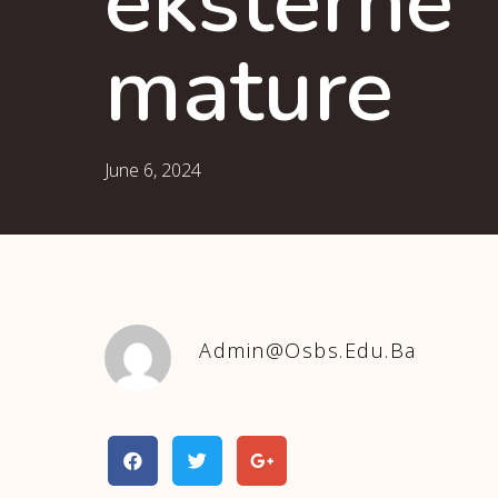
eksterne
mature
June 6, 2024
Admin@osbs.edu.ba