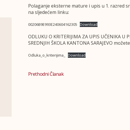
Polaganje eksterne mature i upis u 1. razred s
na sljedećem linku:
00206B9E993E240604162305
Download
ODLUKU O KRITERIJIMA ZA UPIS UČENIKA U P
SREDNJIH ŠKOLA KANTONA SARAJEVO možete pr
Odluka_o_kriterijima_
Download
Prethodni Članak