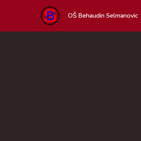
OŠ Behaudin Selmanovic