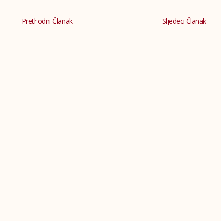
Prethodni Članak
Sljedeci Članak
Dodatni članci
POZIV ZA UPIS DJECE U PRVI
RAZRED OSNOVNE ŠKOLE ZA
ŠKOLSKU 2026/2027.GODINU
Upis djece u prvi razred osnovne
škole vršit će se
Izlet u Stolac i Blagaj – nagrada za
istaknute učenike i ostvarene rezultate
U organizaciji općine Novi Grad