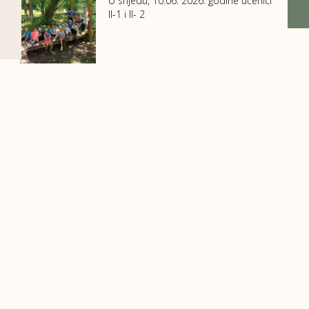
U srijedu, 10.06. 2026. godine učenici
II-1 i II- 2
Kontakti
A
: Viteška 6, 71000 Sarajevo, Bosna i Hercegovina
T
: +387 33 780 020