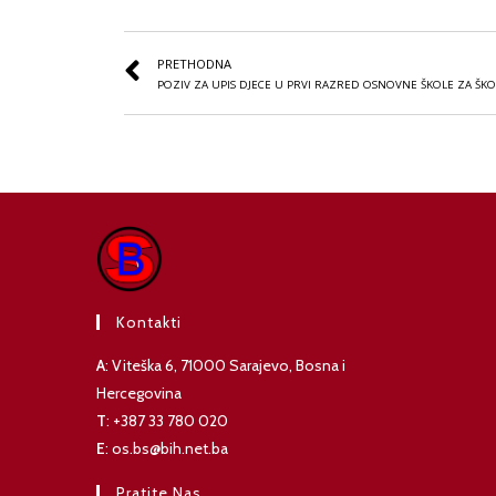
PRETHODNA
POZIV ZA UPIS DJECE U PRVI RAZRED OSNOVNE ŠKOLE ZA ŠK
Kontakti
A
: Viteška 6, 71000 Sarajevo, Bosna i
Hercegovina
T
: +387 33 780 020
E
: os.bs@bih.net.ba
Pratite Nas