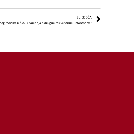
SLJEDEĆA
alnog radnika u školi i saradnja s drugim relevantnim ustanovama”