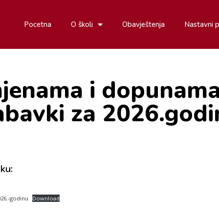
Pocetna
O školi
Obavještenja
Nastavni 
mjenama i dopunama 
abavki za 2026.godi
ku:
26.-godinu
Download