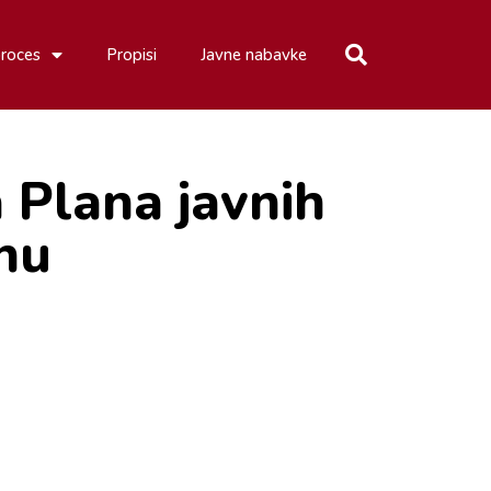
proces
Propisi
Javne nabavke
Plana javnih
nu