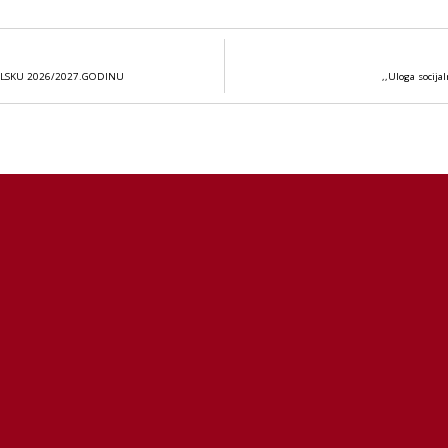
OLSKU 2026/2027.GODINU
,,Uloga socij