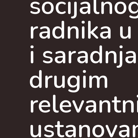
socijalno
radnika u 
i saradnja
drugim
relevant
ustanova