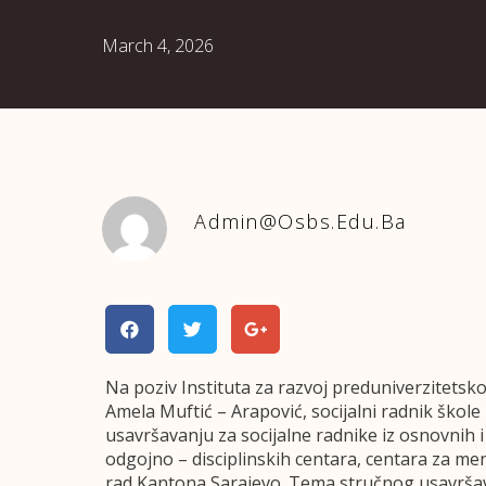
March 4, 2026
Admin@osbs.edu.ba
Na poziv Instituta za razvoj preduniverzitets
Amela Muftić – Arapović, socijalni radnik škol
usavršavanju za socijalne radnike iz osnovnih i 
odgojno – disciplinskih centara, centara za ment
rad Kantona Sarajevo. Tema stručnog usavršavan