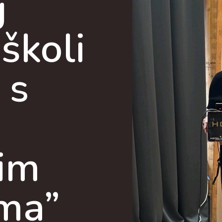
g
školi
 s
nim
ma”