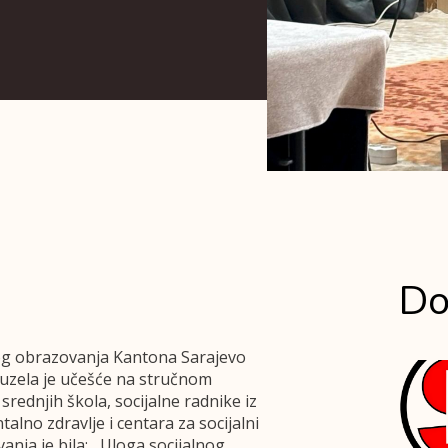
Do
kog obrazovanja Kantona Sarajevo
e uzela je učešće na stručnom
srednjih škola, socijalne radnike iz
alno zdravlje i centara za socijalni
ja je bila: ,,Uloga socijalnog