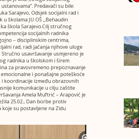
 ustanovama”. Predavači su bile:
uka Sarajevo, Odsjek socijalni rad i
nik u školama JU OŠ ,,Behaudin
čka škola Sarajevo.Cilj stručnog
mpetencija socijalnih radnika
ojno – disciplinskim centrima,
jalni rad, radi jačanja njihove uloge
). Stručno usavršavanje usmjereno je
nog radnika u školskom i širem
ština za pravovremeno prepoznavanje
e, emocionalne i ponašajne poteškoće
e i koordinacije između obrazovnih
snije komunikacije u cilju zaštite
vršavanja Amela Muftrić – Arapović je
ežila 25.02., Dan borbe protiv
koje su postavljene na Zidu