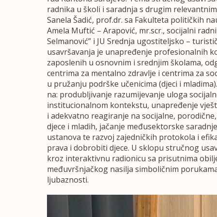
radnika u školi i saradnja s drugim relevantnim
Sanela Šadić, prof.dr. sa Fakulteta političkih na
Amela Muftić – Arapović, mr.scr., socijalni rad
Selmanović” i JU Srednja ugostiteljsko – turisti
usavršavanja je unapređenje profesionalnih ko
zaposlenih u osnovnim i srednjim školama, odg
centrima za mentalno zdravlje i centrima za soci
u pružanju podrške učenicima (djeci i mladima
na: produbljivanje razumijevanje uloga socijal
institucionalnom kontekstu, unapređenje vje
i adekvatno reagiranje na socijalne, porodičn
djece i mladih, jačanje međusektorske saradnj
ustanova te razvoj zajedničkih protokola i efika
prava i dobrobiti djece. U sklopu stručnog usa
kroz interaktivnu radionicu sa prisutnima obilj
međuvršnjačkog nasilja simboličnim porukama 
ljubaznosti.