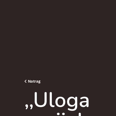
Natrag
,,Uloga