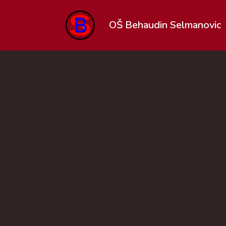
OŠ Behaudin Selmanovic