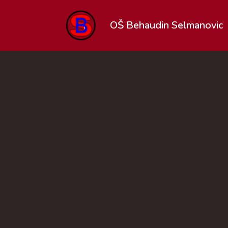
OŠ Behaudin Selmanovic