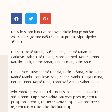
Na Atletskom kupu za osnovne škole koji je održan
28.04.2026. godine našu školu su predstavljali sljedeći
učenici:
Dječaci: Bojić Armin, Bučan Faris, Redžić Muamer,
Čarković Bakir, Lilić Davud, Moro Ahmed, Korač Armin,
Karailo Tarik, Herac Amar, Junuz Eman, Velić Anur.
Djevojčice: Huseinbašić Nedžla, Pašić Džana, Zuko Farah,
Kadrić Maida, Topalović Asia, Kadrić Naida, Delija Emina,
Perjan Hana, Kopić Nela, Topalović Adna i Šabeta Asja.
Vrlo zapažen rezultat u disciplini skoka u dalj ostvarili su
naši učenici
Topalović Adna
zauzevši
prvo mjesto
u
jakoj konkurenciji, te
Herac Amar
koji je zauzeo
treće
mjesto
u isto tako jakoj konkurenciji.