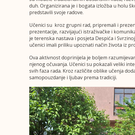
duh. Organizirana je i bogata izložba u holu šk
predstavili svoje radove.
Učenici su kroz grupni rad, pripremali i prezent
prezentacije, razvijajući istraživačke i komunika
je terenska nastava i posjeta Despića i Svrzinoj 
učenici imali priliku upoznati način života iz pro
Ova aktivnost doprinijela je boljem razumijevan
njenog očuvanja. Učenici su pokazali veliki i
svih faza rada. Kroz različite oblike učenja doda
samopouzdanje i ljubav prema tradiciji.