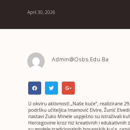
April 30, 2026
Admin@osbs.edu.ba
U okviru aktivnosti „Naše kuće“, realizirane 29.
podršku učiteljica Imamović Elvire, Žunić Elved
nastavi Zuko Minele uspješno su istraživali kul
Hercegovine kroz niz kreativnih i edukativnih z
su modele tradicionalnih bosanskih kuća, razvij