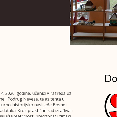
Do
 4. 2026. godine, učenici V razreda uz
ine i Podrug Nevese, te asitenta u
turno-historijsko naslijeđe Bosne i
adataka. Kroz praktičan rad izrađivali
ajući kreativnost, preciznost i timski