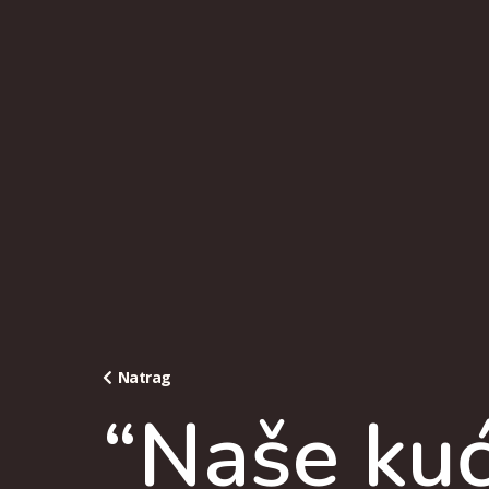
Natrag
“Naše ku