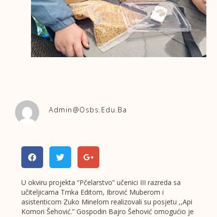
Admin@osbs.edu.ba
U okviru projekta “Pčelarstvo” učenici III razreda sa
učiteljicama Trnka Editom, Ibrović Muberom i
asistenticom Zuko Minelom realizovali su posjetu ,,Api
Komori Šehović.” Gospodin Bajro Šehović omogućio je