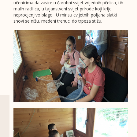
učenicima da zavire u čarobni svijet vrijednih pčelica, tih
malih radilica, u tajanstveni svijet prirode koji krije
neprocjenjivo blago. U mirisu cvijetnih poljana slatki
snovi se nižu, medeni trenuci do trpeza stižu.