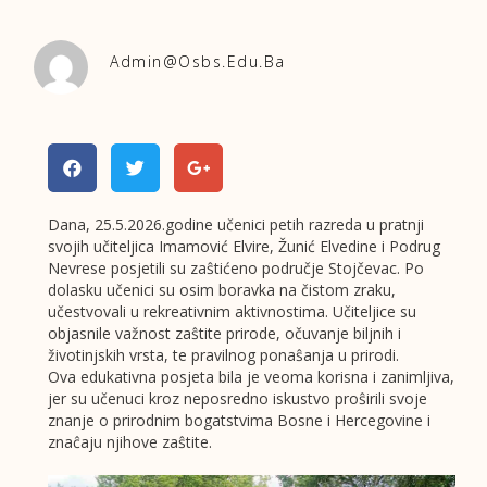
Admin@osbs.edu.ba
Dana, 25.5.2026.godine učenici petih razreda u pratnji
svojih učiteljica Imamović Elvire, Žunić Elvedine i Podrug
Nevrese posjetili su zaŝtićeno područje Stojčevac. Po
dolasku učenici su osim boravka na čistom zraku,
učestvovali u rekreativnim aktivnostima. Učiteljice su
objasnile važnost zaŝtite prirode, očuvanje biljnih i
životinjskih vrsta, te pravilnog ponaŝanja u prirodi.
Ova edukativna posjeta bila je veoma korisna i zanimljiva,
jer su učenuci kroz neposredno iskustvo proŝirili svoje
znanje o prirodnim bogatstvima Bosne i Hercegovine i
znaĉaju njihove zaŝtite.