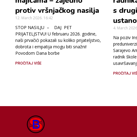
majicama – zajedno
radnika
protiv vršnjačkog nasilja
s drug
12. March 2026.
16:42
ustan
STOP NASILJU – DAJ PET
4. March 202
PRIJATELJSTVU! U februaru 2026. godine,
Na poziv Ins
naši prvačići pokazali su koliko prijateljstvo,
preduniverz
dobrota i empatija mogu biti snažni!
Sarajevo Ame
Povodom Dana borbe
radnik škol
usavršavanj
PROČITAJ VIŠE
PROČITAJ VI