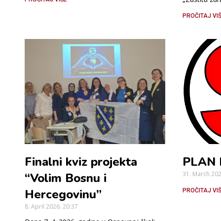
PROČITAJ VI
Finalni kviz projekta
PLAN 
31. March 20
“Volim Bosnu i
Hercegovinu”
PROČITAJ VI
8. April 2026.
20:37