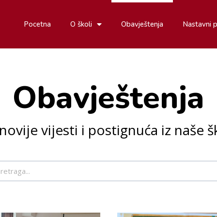
Pocetna
O školi
Obavještenja
Nastavni 
Obavještenja
novije vijesti i postignuća iz naše š