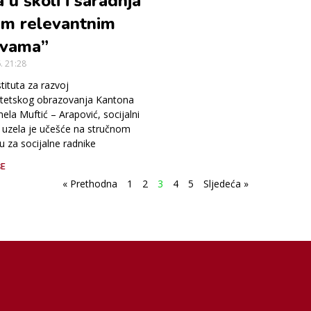
 u školi i saradnja
im relevantnim
ovama”
6.
21:28
tituta za razvoj
itetskog obrazovanja Kantona
la Muftić – Arapović, socijalni
e uzela je učešće na stručnom
u za socijalne radnike
ŠE
« Prethodna
1
2
3
4
5
Sljedeća »