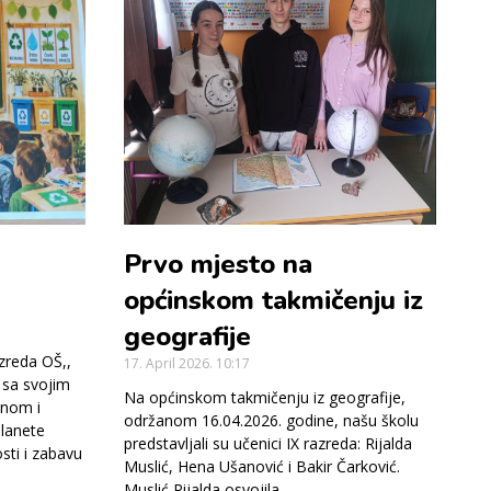
Prvo mjesto na
općinskom takmičenju iz
geografije
zreda OŠ,,
17. April 2026.
10:17
 sa svojim
Na općinskom takmičenju iz geografije,
inom i
održanom 16.04.2026. godine, našu školu
planete
predstavljali su učenici IX razreda: Rijalda
ti i zabavu
Muslić, Hena Ušanović i Bakir Čarković.
Muslić Rijalda osvojila