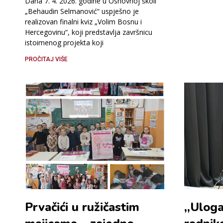
Dana 7. 4. 2026. godine u Osnovnoj školi
„Behaudin Selmanović“ uspješno je
realizovan finalni kviz „Volim Bosnu i
Hercegovinu“, koji predstavlja završnicu
istoimenog projekta koji
PROČITAJ VIŠE
Prvačići u ružičastim
,,Uloga