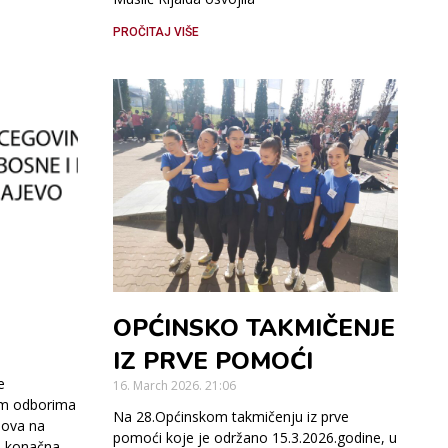
PROČITAJ VIŠE
OPĆINSKO TAKMIČENJE
IZ PRVE POMOĆI
e
16. March 2026.
21:06
kim odborima
Na 28.Općinskom takmičenju iz prve
nova na
pomoći koje je održano 15.3.2026.godine, u
a konačna