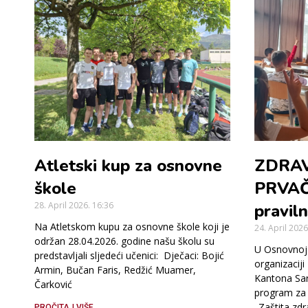
Atletski kup za osnovne
ZDRAV
škole
PRVAČ
28. April 2026.
16:36
pravil
Na Atletskom kupu za osnovne škole koji je
24. April 202
održan 28.04.2026. godine našu školu su
U Osnovnoj 
predstavljali sljedeći učenici: Dječaci: Bojić
organizacij
Armin, Bučan Faris, Redžić Muamer,
Kantona Sar
Čarković
program za 
„Zaštita zdr
PROČITAJ VIŠE