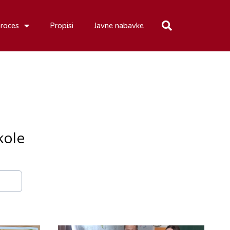
proces
Propisi
Javne nabavke
kole