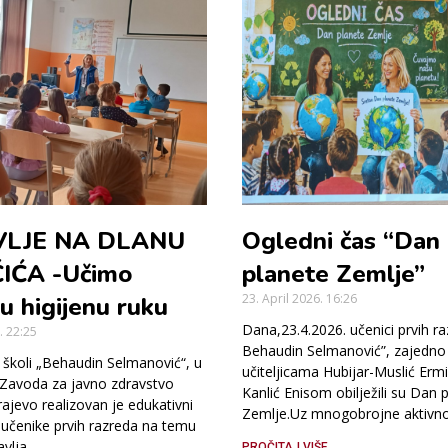
LJE NA DLANU
Ogledni čas “Dan
IĆA -Učimo
planete Zemlje”
23. April 2026.
16:26
nu higijenu ruku
Dana,23.4.2026. učenici prvih ra
6.
22:25
Behaudin Selmanović”, zajedno
školi „Behaudin Selmanović“, u
učiteljicama Hubijar-Muslić Erm
i Zavoda za javno zdravstvo
Kanlić Enisom obilježili su Dan 
ajevo realizovan je edukativni
Zemlje.Uz mnogobrojne aktivnos
učenike prvih razreda na temu
avlja
PROČITAJ VIŠE