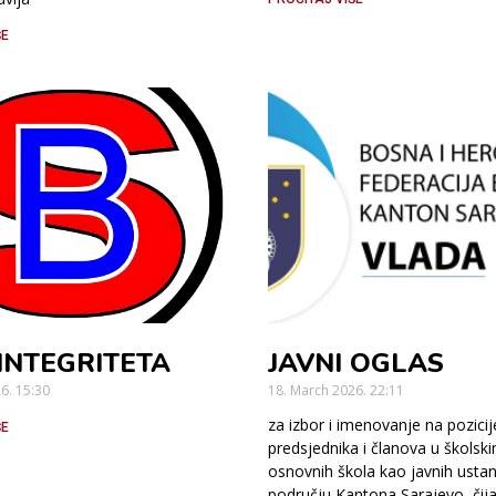
ŠE
INTEGRITETA
JAVNI OGLAS
26.
15:30
18. March 2026.
22:11
za izbor i imenovanje na pozicij
ŠE
predsjednika i članova u škols
osnovnih škola kao javnih usta
području Kantona Sarajevo, čij